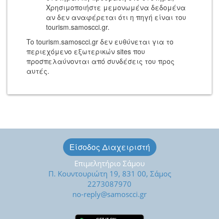
Χρησιμοποιήστε μεμονωμένα δεδομένα
αν δεν αναφέρεται ότι η πηγή είναι του
tourism.samoscci.gr.
To tourism.samoscci.gr δεν ευθύνεται για το
περιεχόμενο εξωτερικών sites που
προσπελαύνονται από συνδέσεις του προς
αυτές.
Είσοδος Διαχειριστή
Επιμελητήριο Σάμου
Π. Κουντουριώτη 19, 831 00, Σάμος
2273087970
no-reply@samoscci.gr